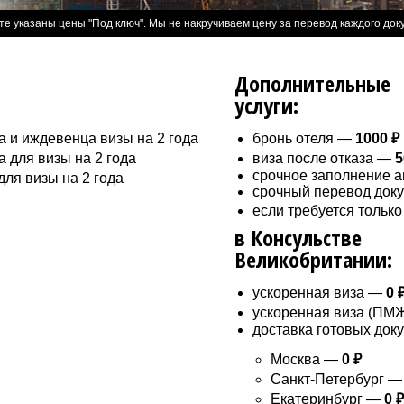
те указаны цены "Под ключ". Мы не накручиваем цену за перевод каждого док
Дополнительные
услуги:
 и иждевенца визы на 2 года
бронь отеля —
1000 ₽
 для визы на 2 года
виза после отказа —
5
срочное заполнение а
ля визы на 2 года
срочный перевод доку
если требуется только
в Консульстве
Великобритании:
ускоренная виза —
0 
ускоренная виза (ПМ
доставка готовых док
Москва —
0 ₽
Санкт-Петербург 
Екатеринбург —
0 ₽