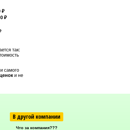
 ₽
—
0 ₽
₽
ется так:
тоимость
ги самого
аценок
и не
В другой компании
Что за компания???