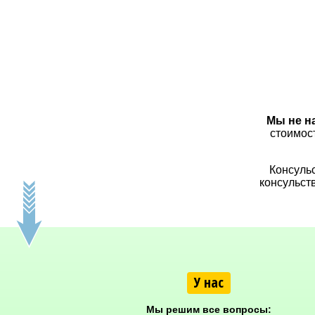
Мы не н
стоимос
Консульс
консульст
У нас
Мы решим все вопросы: