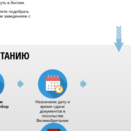
уть в Англии.
тите подобрать
им заведениям с
ИТАНИЮ
м
Назначаем дату и
сбор
время сдачи
документов в
посольстве
Великобритании