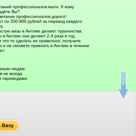
паний профессионалов мало. К кому
адёте Вы?
омпании профессионалов дорого!
ут по 200-800 рублей за перевод каждого
а.
астую визы в Англию делают турагенства.
 в Англию они делают 2-4 раза в год.
 что-то сделать не правильно, получите
з и не сможете приехать в Англию в течении
ет.
азным людям
 не всегда
и переводами.
ь Визу