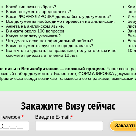
Какой тип визы выбрать?
Ком
Какие документы предоставить?
поп
Какая ФОРМУЛИРОВКА должна быть у документов?
У к
Все документы необходимо перевести на английский.
Бер
Анкета на английском языке.
лист
В анкете около 100 вопросов.
Зач
Какую зарплату указывать?
Визы
Что делать если нет официальной работы?
Если
Какие документы лучше не предоставлять?
отка
Если что-то сделать не правильно, получите отказ и не
10 л
сможете приехать в течении 10 лет.
е визы в Великобританию — сложный процесс.
Чаще всего р
 разный набор документов. Более того, ФОРМУЛИРОВКА документов
Практически всегда возникают сложности со справками, выписками 
Закажите Визу сейчас
*
*
 телефон:
Введите E-mail:
Заказат