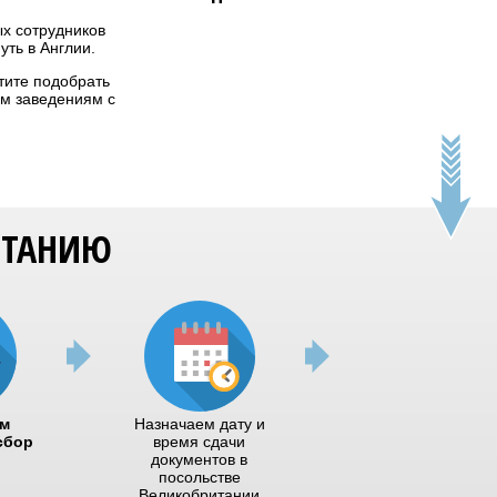
х сотрудников
уть в Англии.
тите подобрать
им заведениям с
ИТАНИЮ
м
Назначаем дату и
сбор
время сдачи
документов в
посольстве
Великобритании