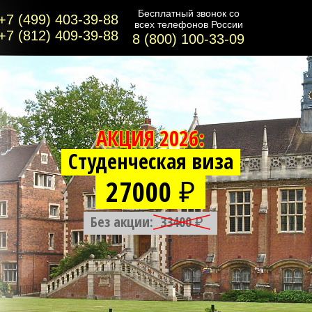
Бесплатный звонок co
+7 (499) 403-39-88
всех телефонов России
+7 (812) 409-39-88
8 (800) 100-33-09
АКЦИЯ 2026:
Студенческая виза
27000 ₽
Без акции:
33400 ₽