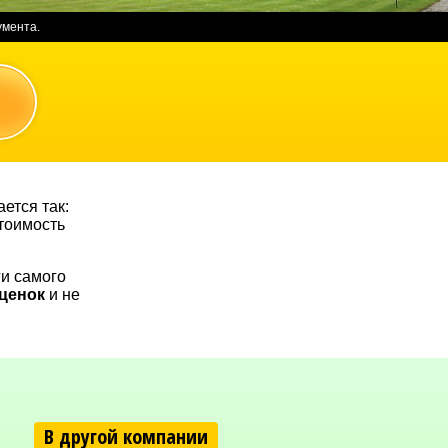
умента.
ется так:
тоимость
ги самого
аценок
и не
В другой компании