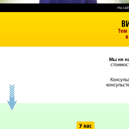
На сай
В
Тем 
в
Мы не н
стоимос
Консульс
консульст
У нас