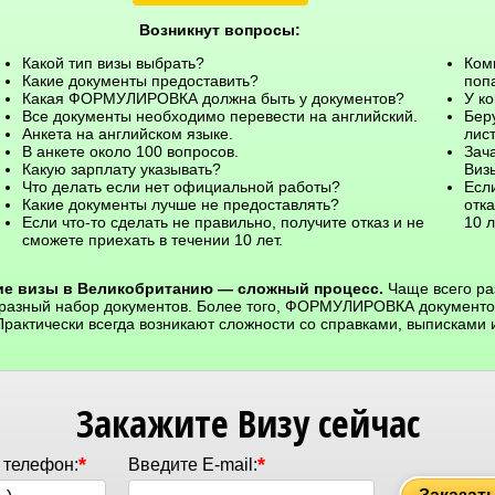
Возникнут вопросы:
Какой тип визы выбрать?
Ком
Какие документы предоставить?
поп
Какая ФОРМУЛИРОВКА должна быть у документов?
У к
Все документы необходимо перевести на английский.
Бер
Анкета на английском языке.
лист
В анкете около 100 вопросов.
Зач
Какую зарплату указывать?
Визы
Что делать если нет официальной работы?
Если
Какие документы лучше не предоставлять?
отка
Если что-то сделать не правильно, получите отказ и не
10 л
сможете приехать в течении 10 лет.
е визы в Великобританию — сложный процесс.
Чаще всего р
 разный набор документов. Более того, ФОРМУЛИРОВКА документов
Практически всегда возникают сложности со справками, выписками 
Закажите Визу сейчас
*
*
 телефон:
Введите E-mail: