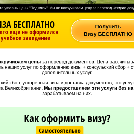
те указаны цены "Под ключ". Мы не накручиваем цену за перевод каждого док
ИЗА БЕСПЛАТНО
Получить
кто еще не оформился
Визу БЕСПЛАТНО
 учебное заведение
акручиваем цены
за перевод документов. Цена рассчитыва
ть наших услуг по оформлению визы + консульский сбор + с
дополнительных услуг.
кий сбор, ускоренная виза и доставка документов, это услу
ва Великобритании.
Мы предоставляем эти услуги без н
зарабатываем на них.
Как оформить визу?
Самостоятельно