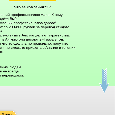
Что за компания???
паний профессионалов мало. К кому
адёте Вы?
омпании профессионалов дорого!
ут по 200-800 рублей за перевод каждого
а.
астую визы в Англию делают турагенства.
 в Англию они делают 2-4 раза в год.
 что-то сделать не правильно, получите
з и не сможете приехать в Англию в течении
ет.
азным людям
 не всегда
и переводами.